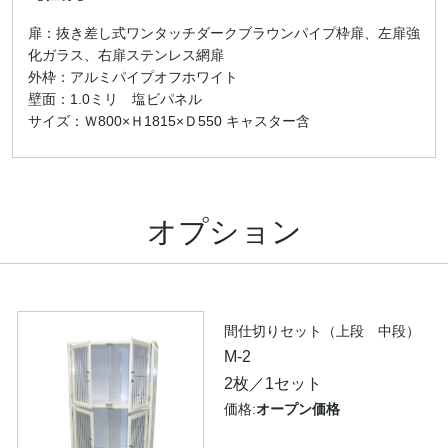
扉：抜き差し式ワンタッチダークブラウンパイプ枠扉、左扉強
化ガラス、右扉ステンレス網扉
外枠：アルミパイプオフホワイト
壁面：1.0ミリ 塩ビパネル
サイズ：Ｗ800×Ｈ1815×Ｄ550 キャスター含
オプション
間仕切りセット（上段 中段）
M-2
2枚／1セット
価格:
オープン価格