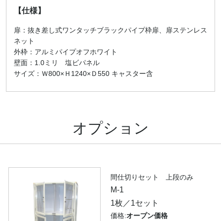
【仕様】
扉：抜き差し式ワンタッチブラックパイプ枠扉、扉ステンレス
ネット
外枠：アルミパイプオフホワイト
壁面：1.0ミリ 塩ビパネル
サイズ：Ｗ800×Ｈ1240×Ｄ550 キャスター含
オプション
間仕切りセット 上段のみ
M-1
1枚／1セット
価格:
オープン価格