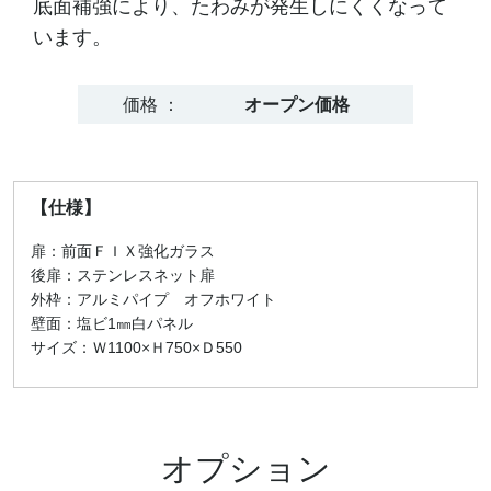
底面補強により、たわみが発生しにくくなって
います。
価格 ：
オープン価格
【仕様】
扉：前面ＦＩＸ強化ガラス
後扉：ステンレスネット扉
外枠：アルミパイプ オフホワイト
壁面：塩ビ1㎜白パネル
サイズ：Ｗ1100×Ｈ750×Ｄ550
オプション