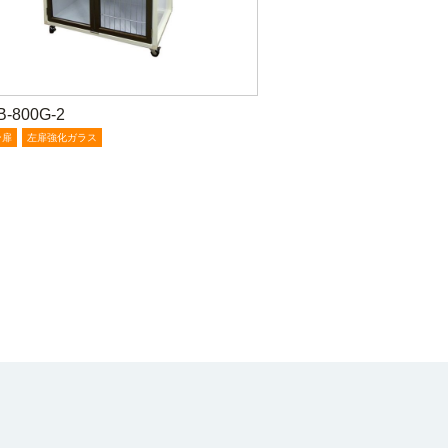
-800G-2
ン扉
左扉強化ガラス