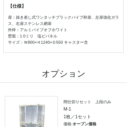
【仕様】
扉：抜き差し式ワンタッチブラックパイプ枠扉、左扉強化ガラ
ス、右扉ステンレス網扉
外枠：アルミパイプオフホワイト
壁面：1.0ミリ 塩ビパネル
サイズ：Ｗ800×Ｈ1240×Ｄ550 キャスター含
オプション
間仕切りセット 上段のみ
M-1
1枚／1セット
価格:
オープン価格