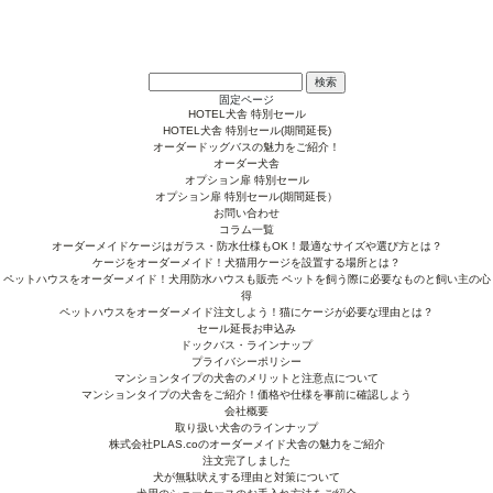
検
索:
固定ページ
HOTEL犬舎 特別セール
HOTEL犬舎 特別セール(期間延長)
オーダードッグバスの魅力をご紹介！
オーダー犬舎
オプション扉 特別セール
オプション扉 特別セール(期間延長）
お問い合わせ
コラム一覧
オーダーメイドケージはガラス・防水仕様もOK！最適なサイズや選び方とは？
ケージをオーダーメイド！犬猫用ケージを設置する場所とは？
ペットハウスをオーダーメイド！犬用防水ハウスも販売 ペットを飼う際に必要なものと飼い主の心
得
ペットハウスをオーダーメイド注文しよう！猫にケージが必要な理由とは？
セール延長お申込み
ドックバス・ラインナップ
プライバシーポリシー
マンションタイプの犬舎のメリットと注意点について
マンションタイプの犬舎をご紹介！価格や仕様を事前に確認しよう
会社概要
取り扱い犬舎のラインナップ
株式会社PLAS.coのオーダーメイド犬舎の魅力をご紹介
注文完了しました
犬が無駄吠えする理由と対策について