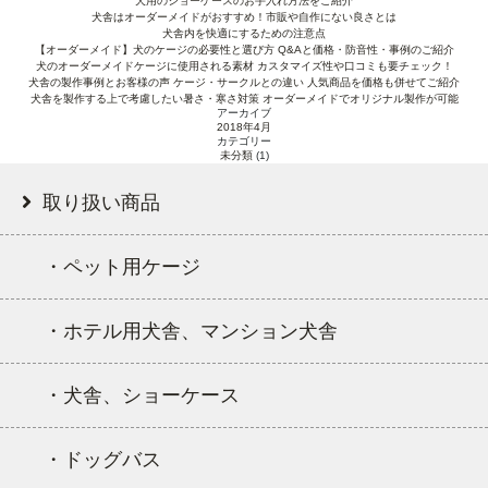
犬用のショーケースのお手入れ方法をご紹介
犬舎はオーダーメイドがおすすめ！市販や自作にない良さとは
犬舎内を快適にするための注意点
【オーダーメイド】犬のケージの必要性と選び方 Q&Aと価格・防音性・事例のご紹介
犬のオーダーメイドケージに使用される素材 カスタマイズ性や口コミも要チェック！
犬舎の製作事例とお客様の声 ケージ・サークルとの違い 人気商品を価格も併せてご紹介
犬舎を製作する上で考慮したい暑さ・寒さ対策 オーダーメイドでオリジナル製作が可能
アーカイブ
2018年4月
カテゴリー
未分類
(1)
取り扱い商品
・ペット用ケージ
・ホテル用犬舎、マンション犬舎
・犬舎、ショーケース
・ドッグバス