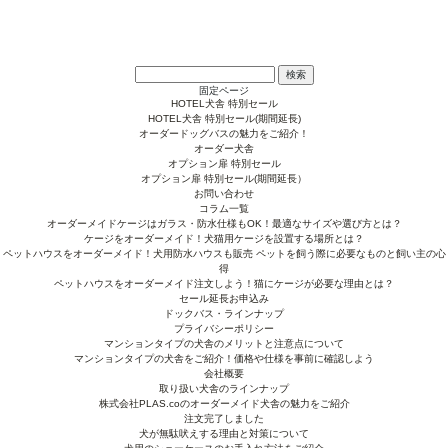
検
索:
固定ページ
HOTEL犬舎 特別セール
HOTEL犬舎 特別セール(期間延長)
オーダードッグバスの魅力をご紹介！
オーダー犬舎
オプション扉 特別セール
オプション扉 特別セール(期間延長）
お問い合わせ
コラム一覧
オーダーメイドケージはガラス・防水仕様もOK！最適なサイズや選び方とは？
ケージをオーダーメイド！犬猫用ケージを設置する場所とは？
ペットハウスをオーダーメイド！犬用防水ハウスも販売 ペットを飼う際に必要なものと飼い主の心
得
ペットハウスをオーダーメイド注文しよう！猫にケージが必要な理由とは？
セール延長お申込み
ドックバス・ラインナップ
プライバシーポリシー
マンションタイプの犬舎のメリットと注意点について
マンションタイプの犬舎をご紹介！価格や仕様を事前に確認しよう
会社概要
取り扱い犬舎のラインナップ
株式会社PLAS.coのオーダーメイド犬舎の魅力をご紹介
注文完了しました
犬が無駄吠えする理由と対策について