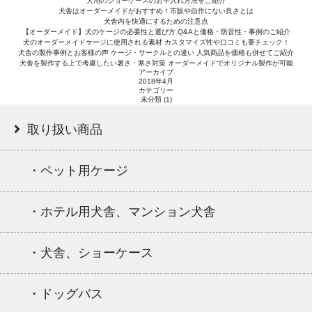
犬用のショーケースのお手入れ方法をご紹介
犬舎はオーダーメイドがおすすめ！市販や自作にない良さとは
犬舎内を快適にするための注意点
【オーダーメイド】犬のケージの必要性と選び方 Q&Aと価格・防音性・事例のご紹介
犬のオーダーメイドケージに使用される素材 カスタマイズ性や口コミも要チェック！
犬舎の製作事例とお客様の声 ケージ・サークルとの違い 人気商品を価格も併せてご紹介
犬舎を製作する上で考慮したい暑さ・寒さ対策 オーダーメイドでオリジナル製作が可能
アーカイブ
2018年4月
カテゴリー
未分類
(1)
取り扱い商品
・ペット用ケージ
・ホテル用犬舎、マンション犬舎
・犬舎、ショーケース
・ドッグバス